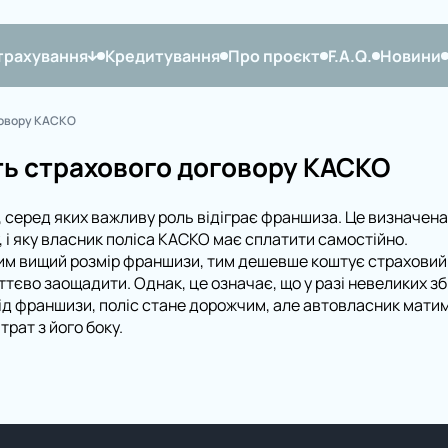
трахування
Кредитування
Про проєкт
F.A.Q.
Новини
говору КАСКО
ть страхового договору КАСКО
 серед яких важливу роль відіграє франшиза. Це визначена
 і яку власник поліса КАСКО має сплатити самостійно.
им вищий розмір франшизи, тим дешевше коштує страховий 
во заощадити. Однак, це означає, що у разі невеликих зби
ід франшизи, поліс стане дорожчим, але автовласник матим
рат з його боку.