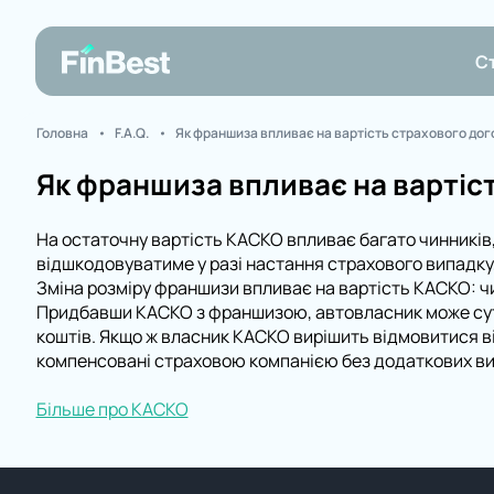
С
Головна
F.A.Q.
Як франшиза впливає на вартість страхового до
Як франшиза впливає на вартіс
На остаточну вартість КАСКО впливає багато чинників,
відшкодовуватиме у разі настання страхового випадку,
Зміна розміру франшизи впливає на вартість КАСКО: ч
Придбавши КАСКО з франшизою, автовласник може суттє
коштів. Якщо ж власник КАСКО вирішить відмовитися в
компенсовані страховою компанією без додаткових вит
Більше про КАСКО