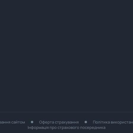
вання сайтом
Оферта страхування
Політика використан
Інформація про страхового посередника