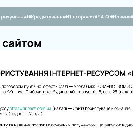
трахування
Кредитування
Про проєкт
F.A.Q.
Новини
 сайтом
ОРИСТУВАННЯ ІНТЕРНЕТ-РЕСУРСОМ «F
 є договором публічної оферти (далі — Угода) між ТОВАРИСТВОМ
 Київ, вул. Глибочицька, будинок 40, корпус літ. Б, офіс 23 (надал
сурсу
https://finbest.com.ua
(надалі — Сайт) Користувачем означає, 
рти (надалі — Угода).
йту та надання послуг і є основним документом, що регулює відно