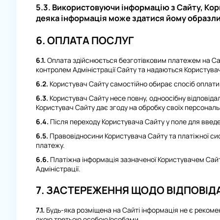
5.3. Використовуючи інформацію з Сайту, Кори
деяка інформація може здатися йому образл
6. ОПЛАТА ПОСЛУГ
6.1.
Оплата здійснюється безготівковим платежем на Сайті
контролем Адміністрації Сайту та надаються Користува
6.2.
Користувач Сайту самостійно обирає спосіб оплати 
6.3.
Користувач Сайту несе повну, одноосібну відповідаль
Користувач Сайту дає згоду на обробку своїх персональ
6.4.
Після переходу Користувача Сайту у поле для введен
6.5.
Правовідносини Користувача Сайту та платіжної си
платежу.
6.6.
Платіжна інформація зазначеної Користувачем Сайту
Адміністрації.
7. ЗАСТЕРЕЖЕННЯ ЩОДО ВІДПОВІД
7.1.
Будь-яка розміщена на Сайті інформація не є рекоме
якою третьою особою/особами.