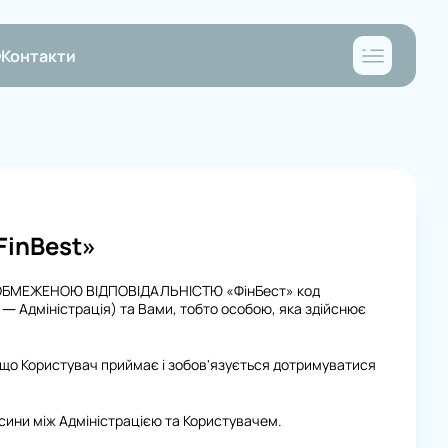
Контакти
inBest»
 З ОБМЕЖЕНОЮ ВІДПОВІДАЛЬНІСТЮ «ФінБест» код
і — Адміністрація) та Вами, тобто особою, яка здійснює
що Користувач приймає і зобов'язується дотримуватися
сини між Адміністрацією та Користувачем.