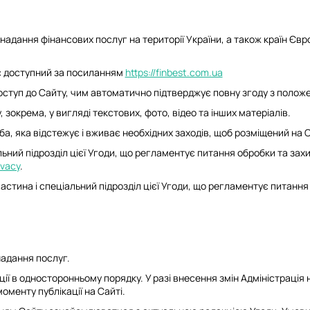
адання фінансових послуг на території України, а також країн Євро
с доступний за посиланням
https://finbest.com.ua
оступ до Сайту, чим автоматично підтверджує повну згоду з полож
окрема, у вигляді текстових, фото, відео та інших матеріалів.
 яка відстежує і вживає необхідних заходів, щоб розміщений на Са
льний підрозділ цієї Угоди, що регламентує питання обробки та зах
ivacy
.
астина і спеціальний підрозділ цієї Угоди, що регламентує питання
адання послуг.
ії в односторонньому порядку. У разі внесення змін Адміністрація
оменту публікації на Сайті.