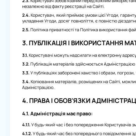
2.3.
Користувач зобов’язаний перед кожним використанн
незалежно від факту реєстрації на Сайті.
2.4.
Користувач, який приймає умови цієї Угоди, гарантує
укладення Угоди, досяг повноліття, є повністю дієздатн
2.5.
Політика приватності та Політика використання файл
3. ПУБЛІКАЦІЯ І ВИКОРИСТАННЯ М
3.1.
Користувачі можуть надсилати на електронну адрес
3.2.
Публікація матеріалів здійснюється Адміністрацією і
3.3.
У публікаціях заборонені хамство і образи, погрози, т
3.4.
Копіювання матеріалів, розміщених на Сайті, можли
Адміністрацією.
4. ПРАВА І ОБОВ'ЯЗКИ АДМІНІСТРАЦ
4.1.
Адміністрація має право:
4.1.1.
У будь-який час і без попередження Користувачів зм
4.1.2.
У будь-який час без попереднього повідомлення зд