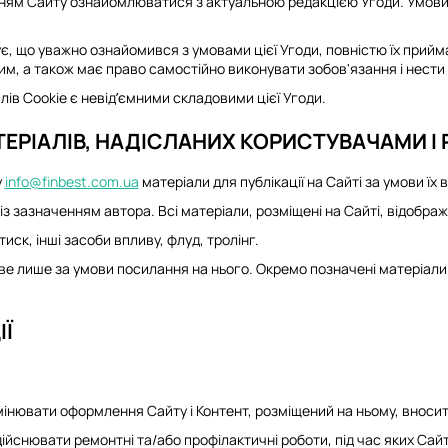
ям Сайту ознайомлюватися з актуальною редакцією Угоди. Умови У
, що уважно ознайомився з умовами цієї Угоди, повністю їх приймає
им, а також має право самостійно виконувати зобов'язання і нести в
ів Cookie є невід’ємними складовими цієї Угоди.
АТЕРІАЛІВ, НАДІСЛАНИХ КОРИСТУВАЧАМИ 
у
info@finbest.com.ua
матеріали для публікації на Сайті за умови їх 
з зазначенням автора. Всі матеріали, розміщені на Сайті, відображ
иск, інші засоби впливу, флуд, тролінг.
ве лише за умови посилання на нього. Окремо позначені матеріали
ІЇ
інювати оформлення Сайту і Контент, розміщений на ньому, вносити 
ійснювати ремонтні та/або профілактичні роботи, під час яких Са