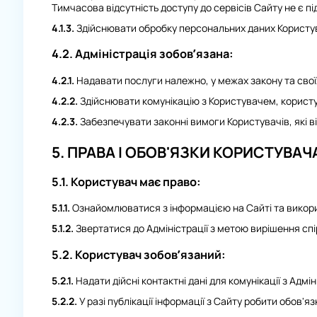
Тимчасова відсутність доступу до сервісів Сайту не є пі
4.1.3.
Здійснювати обробку персональних даних Користува
4.2.
Адміністрація зобов’язана:
4.2.1.
Надавати послуги належно, у межах закону та свої
4.2.2.
Здійснювати комунікацію з Користувачем, корис
4.2.3.
Забезпечувати законні вимоги Користувачів, які в
5. ПРАВА І ОБОВ'ЯЗКИ КОРИСТУВАЧ
5.1. Користувач має право:
5.1.1.
Ознайомлюватися з інформацією на Сайті та викор
5.1.2.
Звертатися до Адміністрації з метою вирішення спі
5.2. Користувач зобов’язаний:
5.2.1.
Надати дійсні контактні дані для комунікації з Адмі
5.2.2.
У разі публікації інформації з Сайту робити обов'я