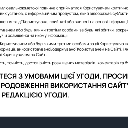
омлювальноюметоюі повинна сприйматися Користувачем критично. Бу
ових установ, є інформаційним продуктом, який відображає суб‘єкти
ішення та дії Користувача, прийняті або вчинені на основі інформації
тувачем або будь-якими третіми особами за будь-які збитки, зокрем
 чи розміщеної на ньому інформації.
 Користувачем або будьякими третіми особами за дії Користувача на
ормації, використовуваної/одержуваної Користувачем на Сайті, і як
ї Користувачем на Сайті.
ть, точність, достовірність розміщених матеріалів, коментарів та бу
ЄТЕСЯ З УМОВАМИ ЦІЄЇ УГОДИ, ПРО
ПРОДОВЖЕННЯ ВИКОРИСТАННЯ САЙТ
 РЕДАКЦІЄЮ УГОДИ.