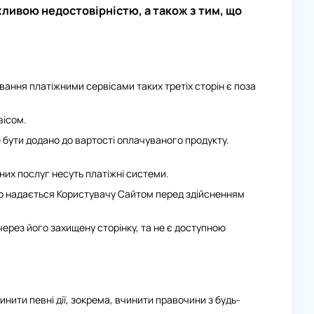
жливою недостовірністю, а також з тим, що
ування платіжними сервісами таких третіх сторін є поза
вісом.
е бути додано до вартості оплачуваного продукту.
них послуг несуть платіжні системи.
що надається Користувачу Сайтом перед здійсненням
ерез його захищену сторінку, та не є доступною
ити певні дії, зокрема, вчинити правочини з будь-