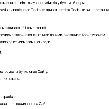
дставою для відшкодування збитків у будь-якій формі.
чів відповідно до Політики приватності та Політики використання 
х можливостей і компетенції.
туючись виключно контактними даними, вказаними Користувачем.
ідповідають вимогам цієї Угоди.
А
истовувати функціонал Сайту.
рних питань.
ністрацією.
зкове явне посилання на Сайт.