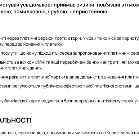
стувач усвідомлює і приймає ризики, пов'язані з її мо
ивою, помилковою, грубою, непристойною.
 через платіжні сервіси третіх сторін. Умови та комісії за корист
чу перед здійсненням платежу.
послуги, що йому підходить, серед запропонованих платіжним сер
ність за всі комісійні та інші передбачені банком витрати, які мож
них платіжних даних.
ня реквізитів платіжної картки відповідальність за надання платіж
стеми регулюються публічною офертою такої платіжної системи, 
 банківської карти надається безпосередньо платіжному сервісу ч
АЛЬНОСТІ
ндацією, пропозицією, спонуканням чи вимогою до Користувача вчин