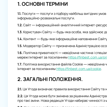
1. ОСНОВНІ ТЕРМІНИ
1.1.
Послуги — послуги з підбору найбільш вигідних умов н
інформаційно-розважальні послуги.
1.2.
Сайт — інформаційний-аналітичний інтернет-ресур
1.3.
Користувач Сайту — будь-яка особа, яка здійснює д
1.4.
Контент — будь-яке інформаційне наповнення Сайту, з
1.5.
Модератор Сайту — призначена Адміністрацією особа,
1.6.
Політика приватності — невід’ємна частина і спеціа
мережі Інтернет за посиланням
https://finbest.com.ua/pr
1.7.
Політика використання файлів Cookie — невід’ємна ч
Інтернет за посиланням
https://finbest.com.ua/cookie
.
2. ЗАГАЛЬНІ ПОЛОЖЕННЯ.
2.1.
Ця Угода визначає правила використання Сайту та н
2.2.
Ця Угода може бути змінена за рішенням Адміністрац
про такі зміни. Нова редакція Угоди набирає чинності з м