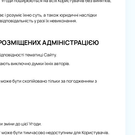
годи поширюються на всіх Користувачів без винятків,
 і розуміє їхню суть, а також юридичні наслідки
ідповідальність у разі їх невиконання.
І РОЗМІЩЕНИХ АДМІНІСТРАЦІЄЮ
відповідності тематиці Сайту.
ають виключно думки їхніх авторів.
 може бути скопійовано тільки за погодженням з
зміни до цієї Угоди.
йт може бути тимчасово недоступним для Користувачів.