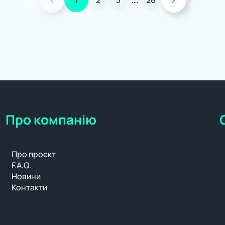
1
2
3
...
26
Про компанію
Про проєкт
F.A.Q.
Новини
Контакти