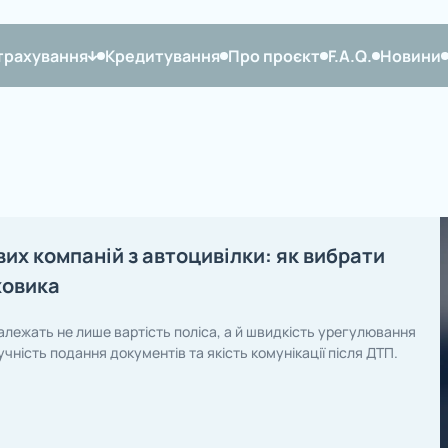
трахування
Кредитування
Про проєкт
F.A.Q.
Новини
их компаній з автоцивілки: як вибрати
ховика
залежать не лише вартість поліса, а й швидкість урегулювання
чність подання документів та якість комунікації після ДТП.