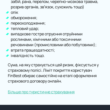
забій, рана, перелом, черепно-мозкова травма,
розрив органів, зв’язок, сухожиль тощо)
опік
обмороження;
переохолодження;
тепловий удар;
випадкове гостре отруєння отруйними
рослинами, хімічними або токсичними
речовинами (промисловими або побутовими);
втрата працездатності;
інвалідність тощо.
Сума, на яку страхується цей ризик, фіксується у
страховому полісі. Ліміт покриття користувач
FinBest обирає самостійно на етапі оформлення
страхового договору онлайн.
Більше про туристичне страхування