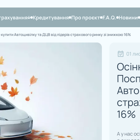
трахування
Кредитування
Про проєкт
F.A.Q.
Новини
е купити Автоцивілку та ДЦВ від лідерів страхового ринку зі знижкою 16%
01 ли
Осін
Посп
Авто
стра
16%
А у нас ос