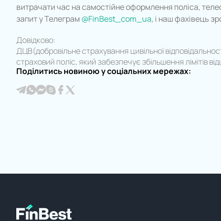
витрачати час на самостійне оформлення поліса, тел
запит у Телеграм
@FinBest_com_ua
, і наш фахівець зр
Довідково:
ДЦВ(добровільне страхування цивільної відповідальност
страховий поліс, який забезпечує збільшення лімітів ві
Поділитись новиною у соціальних мережах: