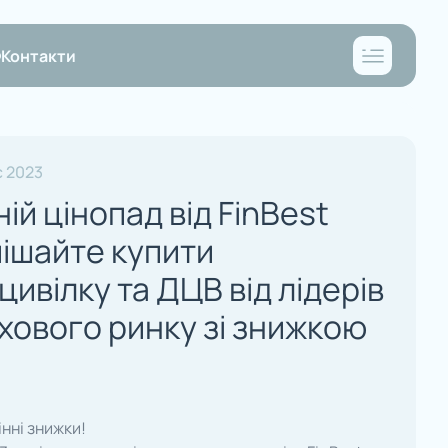
Контакти
с 2023
ній цінопад від FinBest
ішайте купити
цивілку та ДЦВ від лідерів
хового ринку зі знижкою
інні знижки!