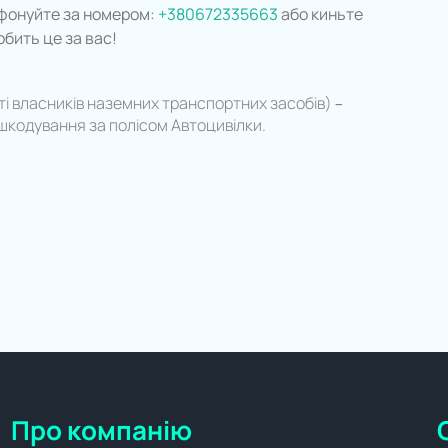
ефонуйте за номером:
+380672335663
або киньте
обить це за вас!
і власників наземних транспортних засобів) –
дшкодування за полісом Автоцивілки.
Про компанію