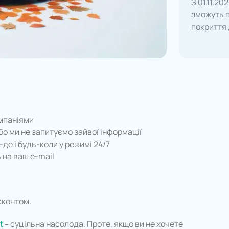
З 01.11.2
зможуть 
покриття 
омпаніями
о ми не запитуємо зайвої інформації
де і будь-коли у режимі 24/7
 на ваш e-mail
сконтом.
t
– суцільна насолода. Проте, якщо ви не хочете