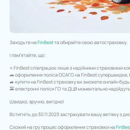
Заходьте на
FinBest
та обирайте свою автостраховку.
І пам’ятайте, що:
⭐ FinBest співпрацює лише з надійними страховими к
🚗 оформлення поліса ОСАГО на FinBest супершвидке, б
🚙 купити на FinBest страховку ви зможете онлайн будь-
🚕 електронні поліси ГО та ДЦВ моментально надійдуть
Швидко, зручно, вигідно!
Встигніть до 30.11.2023 застрахувати вашу автівку з ди
Схожий на гру процес оформлення страховки на
FinBes