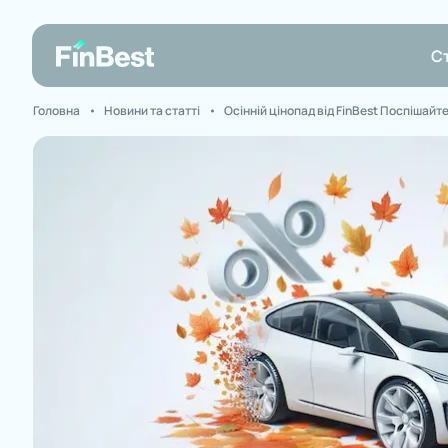
С
Головна
Новини та статті
Осінній цінопад від FinBest Поспішайт