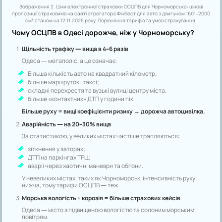
Зображення 2. Ціни електронної страховки ОСЦПВ для Чорноморська: цінові
пропозиції страховиків на сайті агрегатора ФінБест для авто з двигуном 1601–2000
см³ станом на 12.11.2025 року. Порівняння тарифів та умов страхування.
Чому ОСЦПВ в Одесі дорожче, ніж у Чорноморську?
Щільність трафіку — вища в 4–6 разів
Одеса — мегаполіс, а це означає:
Більша кількість авто на квадратний кілометр;
більше маршруток і таксі;
складні перехрестя та вузькі вулиці центру міста;
більше «контактних» ДТП у години пік.
Більше руху = вищі коефіцієнти ризику → дорожча автоцивілка.
Аварійність — на 20–30% вища
За статистикою, у великих містах частіше трапляються:
зіткнення у заторах;
ДТП на паркінгах ТРЦ;
аварії через хаотичні маневри та обгони.
У невеликих містах, таких як Чорноморськ, інтенсивність руху
нижча, тому тарифи ОСЦПВ — теж.
Морська вологість + корозія = більше страхових кейсів
Одеса — місто з підвищеною вологістю та солоним морським
повітрям.