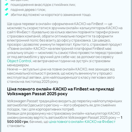
пошкодження внаслідок стихійних лих;
падіння дерев і гілок;
збитки від пожежі чи короткого замикання тощо.
Ще одна перевага онлайн-оформлення КАСКО на FinBest — це
можливість скористатися зручним онлайн-калькулятором КАСКО на
сайті ФінБест і буквально за кілька хвилин порівняти тарифи різних
страхових компаній, обрати оптимальне покриття та оформити
електронний поліс без візиту до офісу страховика. Це швидко,
прозоро і дозволяє уникнути переплат. Крім того, страховий продукт
«Повне онлайн-КАСКО» на електронній платформі FinBest має
унікальну опцію — можливість самостійно провести передстраховий
огляд автомобіля у зручний для себе час за допомогою сервісу
Object Control
, не витрачаючи години на зустріч зі страховим
менеджером.
Нижче — актуальні ціни на повне онлайн КАСКО, яке захищає від
максимальної кількості ризиків, що можуть виникнути у процесі
експлуатації автівки, для найпоширенішого класу легкових авто
станом на листопад 2025 року.
Ціна повного онлайн-КАСКО на FinBest на прикладі
Volkswagen Passat 2025 року
Volkswagen Passat традиційно входить до переліку найпопулярніших
автомобілів Одеського регіону — його обирають як для сімейних
поїздок, так і для корпоративних потреб.
Взявши для розрахунку на страховому онлайн-калькуляторі КАСКО
умовну ринкову вартість автомобіля Volkswagen Passat 2025 року —
1
500 000 грн
, бачимо, що
ціна повного онлайн-КАСКО на ФінБест
становить: