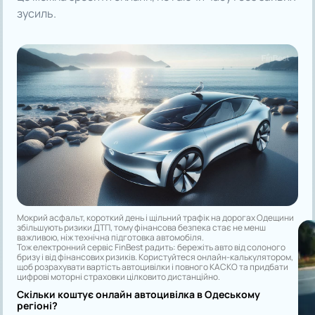
зусиль.
Мокрий асфальт, короткий день і щільний трафік на дорогах Одещини
збільшують ризики ДТП, тому фінансова безпека стає не менш
важливою, ніж технічна підготовка автомобіля.
Тож електронний сервіс FinBest радить: бережіть авто від солоного
бризу і від фінансових ризиків. Користуйтеся онлайн-калькулятором,
щоб розрахувати вартість автоцивілки і повного КАСКО та придбати
цифрові моторні страховки цілковито дистанційно.
Скільки коштує онлайн автоцивілка в Одеському
регіоні?