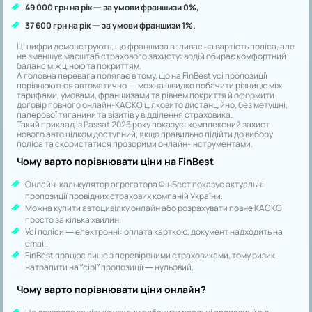
49 000 грн на рік — за умови франшизи 0%,
37 600 грн на рік — за умови франшизи 1%.
Ці цифри демонструють, що франшиза впливає на вартість поліса, але
не зменшує масштаб страхового захисту: водій обирає комфортний
баланс між ціною та покриттям.
А головна перевага полягає в тому, що на FinBest усі пропозиції
порівнюються автоматично — можна швидко побачити різницю між
тарифами, умовами, франшизами та рівнем покриття й оформити
договір повного онлайн-КАСКО цілковито дистанційно, без метушні,
паперової тяганини та візитів у відділення страховика.
Такий приклад із Passat 2025 року показує: комплексний захист
нового авто цілком доступний, якщо правильно підійти до вибору
поліса та скористатися прозорими онлайн-інструментами.
Чому варто порівнювати ціни на FinBest
Онлайн-калькулятор агрегатора ФінБест показує актуальні
пропозиції провідних страхових компаній України.
Можна купити автоцивілку онлайн або розрахувати повне КАСКО
просто за кілька хвилин.
Усі поліси — електронні: оплата карткою, документ надходить на
email.
FinBest працює лише з перевіреними страховиками, тому ризик
натрапити на “сірі” пропозиції — нульовий.
Чому варто порівнювати ціни онлайн?