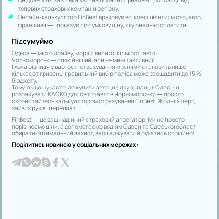
Це дозволяє за кілька хвилин побачити реальні пропозиції від
топових страхових компаній регіону.
Онлайн-калькулятор FinBest враховує всі коефіцієнти: місто, авто,
франшизи — і показує підсумкову ціну, яку реально сплатити.
Підсумуймо
Одеса — місто драйву, моря й великої кількості авто.
Чорноморськ — спокійніший, але не менш активний.
І хоча різниця у вартості страхування між ними становить лише
кількасот гривень, правильний вибір поліса може заощадити до 15 %
бюджету.
Тому, якщо шукаєте, де купити автоцивілку онлайн в Одесі чи
розрахувати КАСКО для свого авто в Чорноморську, — просто
скористайтесь калькулятором страхування FinBest. Жодних черг,
зайвих рухів і переплат.
FinBest — це ваш надійний страховий агрегатор. Ми не просто
порівнюємо ціни, а допомагаємо водіям Одеси та Одеської області
обирати оптимальний захист, заощаджувати й рухатись спокійно!
Поділитись новиною у соціальних мережах: