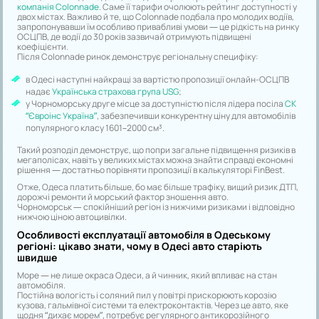
компанія Colonnade
. Саме її тарифи очолюють рейтинг доступності у
двох містах. Важливо й те, що Colonnade подбала про молодих водіїв,
запропонувавши їм особливо привабливі умови — це рідкість на ринку
ОСЦПВ, де водії до 30 років зазвичай отримують підвищені
коефіцієнти.
Після Colonnade ринок демонструє регіональну специфіку:
в Одесі наступні найкращі за вартістю пропозиції онлайн-ОСЦПВ
надає
Українська страхова група USG
;
у Чорноморську друге місце за доступністю після лідера посіла
СК
“Євроінс Україна”
, забезпечивши конкурентну ціну для автомобілів
популярного класу 1601–2000 см³.
Такий розподіл демонструє, що попри загальне підвищення ризиків в
мегаполісах, навіть у великих містах можна знайти справді економні
рішення — достатньо порівняти пропозиції в калькуляторі FinBest.
Отже, Одеса платить більше, бо має більше трафіку, вищий ризик ДТП,
дорожчі ремонти й морський фактор зношення авто.
Чорноморськ — спокійніший регіон із нижчими ризиками і відповідно
нижчою ціною автоцивілки.
Особливості експлуатації автомобіля в Одеському
регіоні: цікаво знати, чому в Одесі авто старіють
швидше
Море — не лише окраса Одеси, а й чинник, який впливає на стан
автомобіля.
Постійна вологість і соляний пил у повітрі прискорюють корозію
кузова, гальмівної системи та електроконтактів. Через це авто, яке
щодня “дихає морем”, потребує регулярного антикорозійного