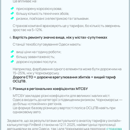
Це впливає на:
прискорену корозію кузова;
більшу кількість технічних збоїв;
ризики, пов’язані з електрикою та гальмами.
Страхові компанії враховують це у тарифах, бо кількість звернень
зростає на 5–12%.
Вартість ремонту значно вища, ніж у містах-супутниках
Станції техобслуговування Одеси мають:
вищі ціни на годину роботи;
більшу завантаженість;
дорожчі кузовні послуги.
Наприклад, фарбування одного елемента може бути дорожчим на
15–25%, ніж у Чорноморську.
Дороге СТО = дорожче врегулювання збитків = вищий тариф
ОСЦПВ.
Різниця в регіональних коефіцієнтах МТСБУ
МТСБУ закладає різні коефіцієнти для великих і малих міст.
Одеса входить до категорії з підвищеним ризиком, Чорноморськ —
до більш «спокійних» регіонів.
Це формує базову різницю у вартості поліса ОСЦПВ навіть при
однаковому авто.
Зауважте, що за результатами актуального аналізу тарифів у онлайн-
калькуляторі FinBest станом на 12.11.2025, найвигідніші пропозиції
автоцивілки як для Одеси, так і для Чорноморська пропонує
страхова