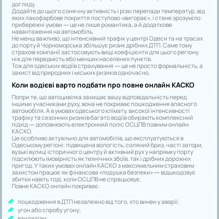
догляду.
Додайте до цього сонячну активність і різкі перепади температур, від
яких лакофарбове покриття поступово «вигорає», і стане зрозуміло:
прибережні умови — це не лише романтика, а й додаткове
навантаження на автомобіль.
Не менш важливо, що інтенсивний трафік у центрі Одеси та на трасах
до порту й Чорноморська збільшує ризик дрібних ДТП. Саме тому
страхові компанії застосовують вищі коефіцієнти для цього регіону,
ніж для передмість або менших населених пунктів.
Тож для одеських водіїв страхування — це не просто формальність, а
захист від природних і міських ризиків одночасно.
Коли водієві варто подбати про повне онлайн КАСКО
Попри те, що автоцивілка захищає вашу відповідальність перед
іншими учасниками руху, вона не покриває пошкодження власного
автомобіля. А в умовах одеського клімату, високої інтенсивності
трафіку та сезонних ризиків багато водіїв обирають комплексний
підхід — доповнюють електронний поліс ОСЦПВ повним онлайн
КАСКО.
Це особливо актуально для автомобілів, що експлуатуються в
Одеському регіоні: підвищена вологість, соляний бриз, часті затори,
вузькі вулиці історичного центру й активний рух у напрямку порту
підсилюють імовірність як технічних збоїв, так і дрібних дорожніх
пригод. У таких умовах онлайн КАСКО з максимальним страховим
захистом працює як фінансова «подушка безпеки» — відшкодовує
збитки навіть тоді, коли ОСЦПВ не спрацьовує.
Повне КАСКО онлайн покриває:
пошкодження в ДТП незалежно від того, хто винен у аварії;
угон або спробу угону;
вандалізм;