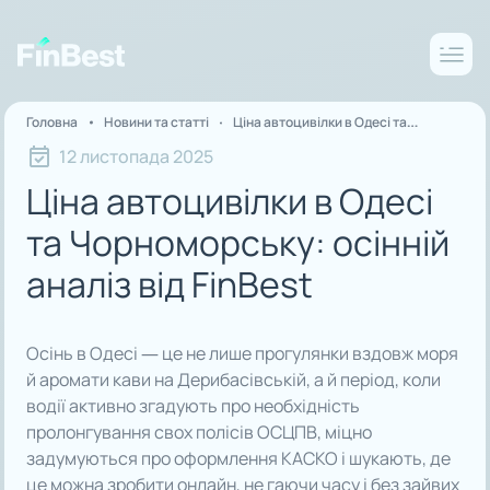
Головна
Новини та статті
Ціна автоцивілки в Одесі та
Чорноморську: осінній аналіз від
12 листопада 2025
FinBest
Ціна автоцивілки в Одесі
та Чорноморську: осінній
аналіз від FinBest
Осінь в Одесі — це не лише прогулянки вздовж моря
й аромати кави на Дерибасівській, а й період, коли
водії активно згадують про необхідність
пролонгування свох полісів ОСЦПВ, міцно
задумуються про оформлення КАСКО і шукають, де
це можна зробити онлайн, не гаючи часу і без зайвих