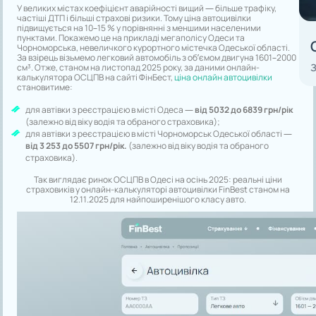
У великих містах коефіцієнт аварійності вищий — більше трафіку,
частіші ДТП і більші страхові ризики. Тому ціна автоцивілки
підвищується на 10–15 % у порівнянні з меншими населеними
пунктами. Покажемо це на прикладі мегаполісу Одеси та
Чорноморська, невеличкого курортного містечка Одеської області.
За взірець візьмемо легковий автомобіль з об’ємом двигуна 1601–2000
З
см³. Отже, станом на листопад 2025 року, за даними онлайн-
калькулятора ОСЦПВ на сайті ФінБест,
ціна онлайн автоцивілки
становитиме:
для автівки з реєстрацією в місті Одеса —
від 5032 до 6839 грн/рік
(залежно від віку водія та обраного страховика);
для автівки з реєстрацією в місті Чорноморськ Одеської області —
від 3 253 до 5507 грн/рік.
(залежно від віку водія та обраного
страховика).
Так виглядає ринок ОСЦПВ в Одесі на осінь 2025: реальні ціни
страховиків у онлайн-калькуляторі автоцивілки FinBest станом на
12.11.2025 для найпоширенішого класу авто.