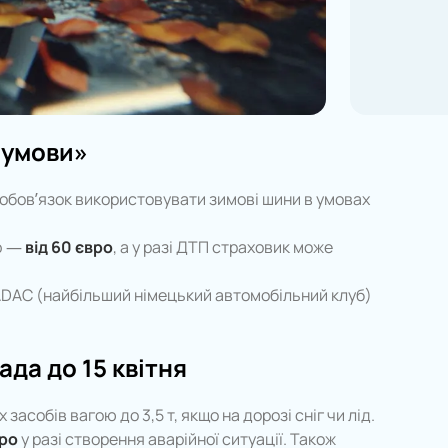
 умови»
 — обов’язок використовувати зимові шини в умовах
аф —
від 60 євро
, а у разі ДТП страховик може
 ADAC (найбільший німецький автомобільний клуб)
ада до 15 квітня
засобів вагою до 3,5 т, якщо на дорозі сніг чи лід.
ро
у разі створення аварійної ситуації. Також