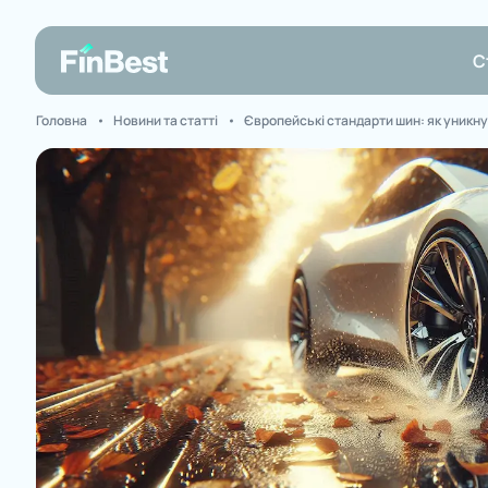
С
Головна
Новини та статті
Європейські стандарти шин: як уникну