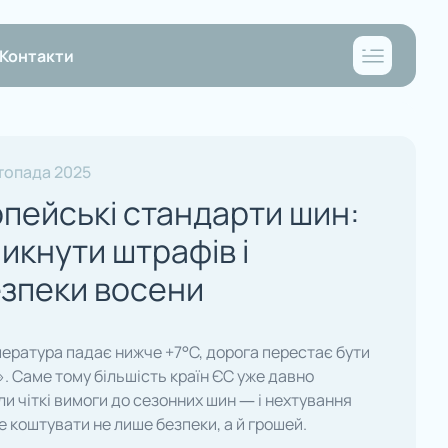
Контакти
топада 2025
пейські стандарти шин:
никнути штрафів і
зпеки восени
ература падає нижче +7°C, дорога перестає бути
. Саме тому більшість країн ЄС уже давно
и чіткі вимоги до сезонних шин — і нехтування
 коштувати не лише безпеки, а й грошей.