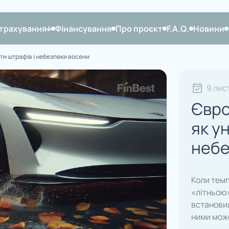
трахування
Фінансування
Про проєкт
F.A.Q.
Новини
ти штрафів і небезпеки восени
9 лис
Євро
як у
небе
Коли темп
«літньою»
встановил
ними може