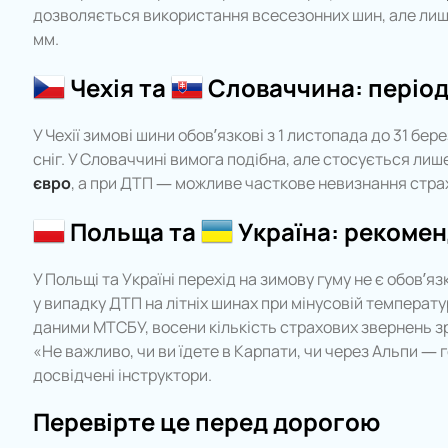
дозволяється використання всесезонних шин, але лише
мм.
Чехія та
Словаччина: період 
У Чехії зимові шини обов’язкові з 1 листопада до 31 бе
сніг. У Словаччині вимога подібна, але стосується л
євро
, а при ДТП — можливе часткове невизнання стра
Польща та
Україна: рекоменд
У Польщі та Україні перехід на зимову гуму не є обов’
у випадку ДТП на літніх шинах при мінусовій температу
даними МТСБУ, восени кількість страхових звернень з
«Не важливо, чи ви їдете в Карпати, чи через Альпи — 
досвідчені інструктори.
Перевірте це перед дорогою