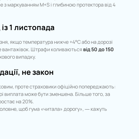
 з маркуванням M+S і глибиною протектора від 4
із 1 листопада
резня, якщо температура нижче +4°C або на дорозі
ише вантажівок. Штрафи коливаються
від 50 до 150
хового випадку.
ації, не закон
язковим, проте страховики офіційно попереджають:
рі виплата може бути зменшена. Більше того, за
ростає на 20%.
головне, щоб гума «читала» дорогу», — кажуть