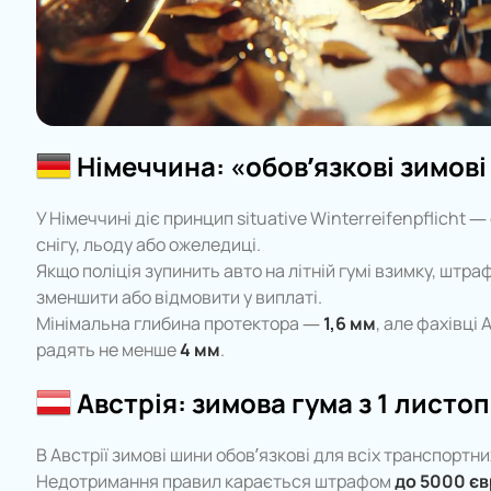
Німеччина: «обов’язкові зимові
У Німеччині діє принцип situative Winterreifenpflicht
снігу, льоду або ожеледиці.
Якщо поліція зупинить авто на літній гумі взимку, штр
зменшити або відмовити у виплаті.
Мінімальна глибина протектора —
1,6 мм
, але фахівці
радять не менше
4 мм
.
Австрія: зимова гума з 1 листоп
В Австрії зимові шини обов’язкові для всіх транспортних 
Недотримання правил карається штрафом
до 5000 єв