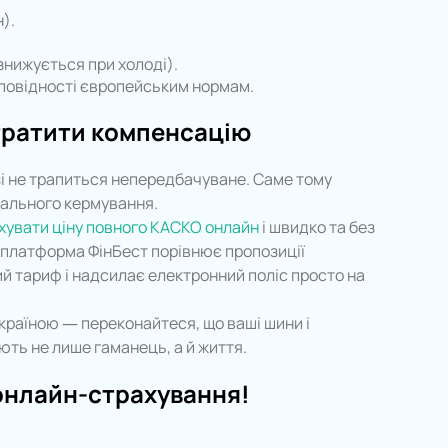
).
знижується при холоді).
повідності європейським нормам.
втратити компенсацію
озі не трапиться непередбачуване. Саме тому
дального кермування.
хувати ціну повного КАСКО онлайн
і швидко та без
-платформа ФінБест порівнює пропозиції
й тариф і надсилає електронний поліс просто на
країною — переконайтеся, що ваші шини і
ають не лише гаманець, а й життя.
і онлайн-страхування!