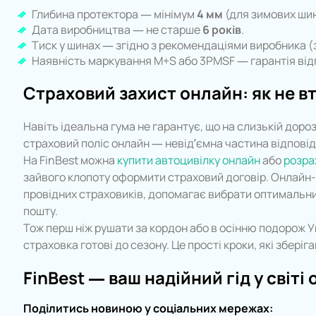
Глибина протектора — мінімум
4 мм
(для зимових шин
Дата виробництва — не старше
6 років
.
Тиск у шинах — згідно з рекомендаціями виробника (
Наявність маркування M+S або 3PMSF — гарантія від
Страховий захист онлайн: як не 
Навіть ідеальна гума не гарантує, що на слизькій дор
страховий поліс онлайн — невід’ємна частина відпові
На FinBest можна
купити автоцивілку онлайн
або
розра
зайвого клопоту оформити страховий договір. Онлайн
провідних страховиків, допомагає вибрати оптимальни
пошту.
Тож перш ніж рушати за кордон або в осінню подорож У
страховка готові до сезону. Це прості кроки, які зберіг
FinBest — ваш надійний гід у світ
Поділитись новиною у соціальних мережах: