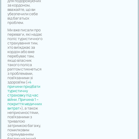
для подорожуючих
за кордоном,
вважайте, що ви
убезпечили себе
від багатьох
проблем.
Ми вже писали про
переваги, які надає
поліс туристичного
страхування тим,
хто виїжджає за
кордон або вже
перебуває там,
якщо власник
такого поліса
раптом стикнеться
з проблемами,
пов’язаними зі
здоров’ям («
4
причини придбати
туристичну
страховку під час
війни. Причина 1 –
покриття медичних
витрат
»), а також
неприємностями,
пов’язаними з
тривалою
затримкою багажу,
помилковим
спрямуванням
багажу на інший