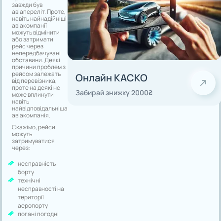
завжди був
авіапереліт. Проте,
навіть найнадійніші
авіакомпанії
можуть відмінити
або затримати
рейс через
непередбачувані
обставини. Деякі
причини проблем з
рейсом залежать
Онлайн КАСКО
від перевізника,
проте на деякі не
Забирай знижку 2000₴
може вплинути
навіть
найвідповідальніша
авіакомпанія.
Скажімо, рейси
можуть
затримуватися
через:
несправність
борту
технічні
несправності на
території
аеропорту
погані погодні