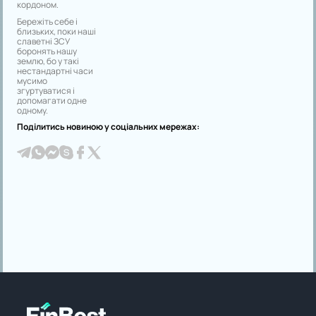
кордоном.
Бережіть себе і
близьких, поки наші
славетні ЗСУ
боронять нашу
землю, бо у такі
нестандартні часи
мусимо
згуртуватися і
допомагати одне
одному.
Поділитись новиною у соціальних мережах: