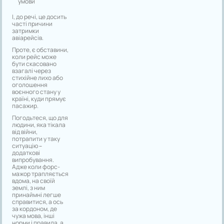
умови
І, до речі, це досить
часті причини
затримки
авіарейсів.
Проте, є обставини,
коли рейс може
бути скасовано
взагалі через
стихійне лихо або
оголошення
воєнного стану у
країні, куди прямує
пасажир.
Погодьтеся, що для
людини, яка тікала
від війни,
потрапити у таку
ситуацію –
додаткові
випробування.
Адже коли форс-
мажор трапляється
вдома, на своїй
землі, з ним
принаймні легше
справитися, а ось
за кордоном, де
чужа мова, інші
норми і правила, а