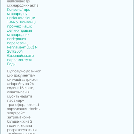
відповідно до
міжнародних актів:
Конвенції про
міжнародну
цивільну авіацію
1944 р.
,
Конвенції
про уніфікацію
деяких правил
міжнародних
повітряних
перевезень
,
Регламент (ЄС) N
261/2004
Європейського
парламенту та
Ради
.
Відповідно до вимог
цих документів у
ситуації затримки
авіарейсу на 24
години і більше,
авіакомпанія
мусить надати
пасажиру
трансфер, готель і
харчування. Навіть
якщо рейс
затримано не
більше ніж на 2
години, можна
розраховувати на
«вибачення» від