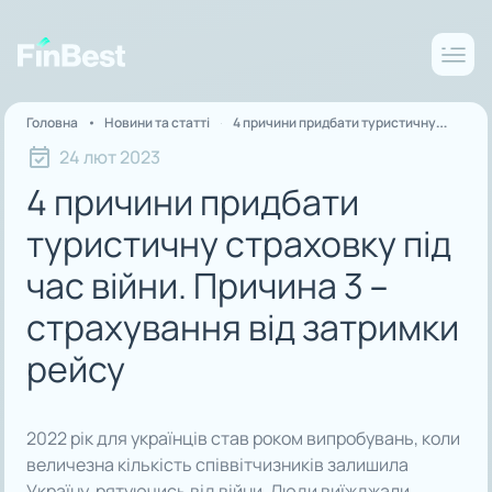
Головна
Новини та статті
4 причини придбати туристичну
страховку під час війни. Причина 3 –
24 лют 2023
страхування від затримки рейсу
4 причини придбати
туристичну страховку під
час війни. Причина 3 –
страхування від затримки
рейсу
2022 рік для українців став роком випробувань, коли
величезна кількість співвітчизників залишила
Україну, рятуючись від війни. Люди виїжджали