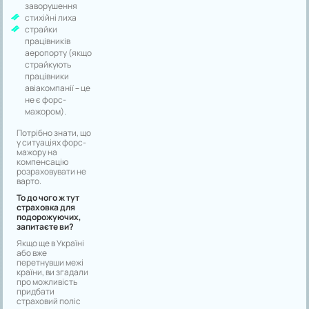
заворушення
стихійні лиха
страйки
працівників
аеропорту (якщо
страйкують
працівники
авіакомпанії – це
не є форс-
мажором).
Потрібно знати, що
у ситуаціях форс-
мажору на
компенсацію
розраховувати не
варто.
То до чого ж тут
страховка для
подорожуючих,
запитаєте ви?
Якщо ще в Україні
або вже
перетнувши межі
країни, ви згадали
про можливість
придбати
страховий поліс