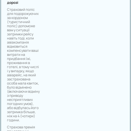
дорозі
Страховий поліс
для подорожуючих
за кордоном
(туристичний
поліс) допоможе
вам у ситуації
затримки рейсу
навіть тоді, коли
авіакомпанія
відмовиться
компенсувати ваші
витрати на
придбання їжі,
проживання в
готелі, в тому числі
і у випадку, якщо
авіарейс, на який
застрахована
особа мала квиток,
було відмінено
(включаючи відміну
з приводу
несприятливих
погодних умов),
або відбулась його
затримка більше,
ніж на 4 (чотири)
години.
Страхова премія