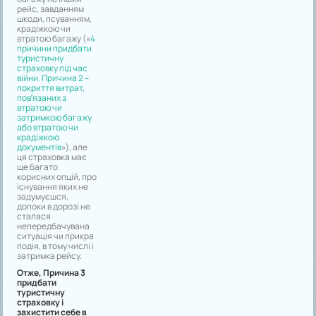
рейс, завданням
шкоди, псуванням,
крадіжкою чи
втратою багажу («
4
причини придбати
туристичну
страховку під час
війни. Причина 2 –
покриття витрат,
пов’язаних з
втратою чи
затримкою багажу
або втратою чи
крадіжкою
документів
»), але
ця страховка має
ще багато
корисних опцій, про
існування яких не
задумуєшся,
допоки в дорозі не
сталася
непередбачувана
ситуація чи прикра
подія, в тому числі і
затримка рейсу.
Отже, Причина 3
придбати
туристичну
страховку і
захистити себе в