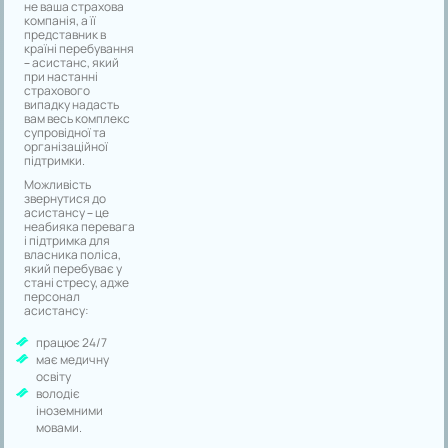
не ваша страхова
компанія, а її
представник в
країні перебування
– асистанс, який
при настанні
страхового
випадку надасть
вам весь комплекс
супровідної та
організаційної
підтримки.
Можливість
звернутися до
асистансу – це
неабияка перевага
і підтримка для
власника поліса,
який перебуває у
стані стресу, адже
персонал
асистансу:
працює 24/7
має медичну
освіту
володіє
іноземними
мовами.