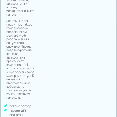
авіакомпанії у
вигляді
безкоштовної їжі та
напоїв.
Знаючи, що всі
незручності буде
компенсовано
перевізником,
можна було б
розслабитися і
почуватися
спокійно. Проте,
потрібно розуміти,
що не всі
авіакомпанії
практикують
компенсаційні
виплати. Крім того,
існує перелік форс-
мажорних ситуацій,
через які
авіакомпанія не
зобов’язана
компенсовувати
кошти. До таких
належать:
погана погода
твоєнні дії і
політичні