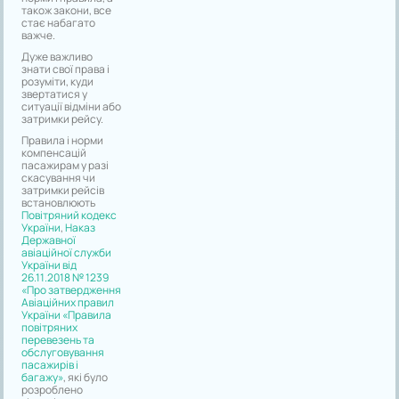
також закони, все
стає набагато
важче.
Дуже важливо
знати свої права і
розуміти, куди
звертатися у
ситуації відміни або
затримки рейсу.
Правила і норми
компенсацій
пасажирам у разі
скасування чи
затримки рейсів
встановлюють
Повітряний кодекс
України
,
Наказ
Державної
авіаційної служби
України від
26.11.2018 № 1239
«Про затвердження
Авіаційних правил
України «Правила
повітряних
перевезень та
обслуговування
пасажирів і
багажу»
, які було
розроблено