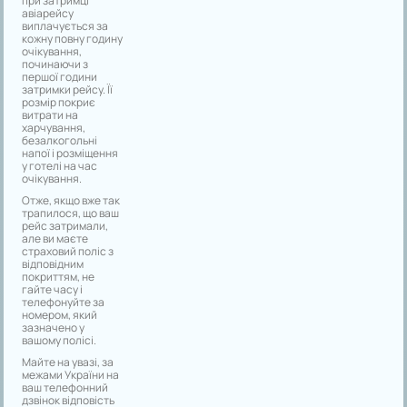
при затримці
авіарейсу
виплачується за
кожну повну годину
очікування,
починаючи з
першої години
затримки рейсу. Її
розмір покриє
витрати на
харчування,
безалкогольні
напої і розміщення
у готелі на час
очікування.
Отже, якщо вже так
трапилося, що ваш
рейс затримали,
але ви маєте
страховий поліс з
відповідним
покриттям, не
гайте часу і
телефонуйте за
номером, який
зазначено у
вашому полісі.
Майте на увазі, за
межами України на
ваш телефонний
дзвінок відповість