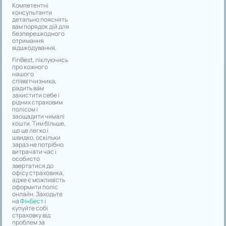
Компетентні
консультанти
детально пояснять
вам порядок дій для
безперешкодного
отримання
відшкодування.
FinBest, піклуючись
про кожного
нашого
співвітчизника,
радить вам
захистити себе і
рідних страховим
полісом і
заощадити чималі
кошти. Тим більше,
що це легко і
швидко, оскільки
зараз не потрібно
витрачати час і
особисто
звертатися до
офісу страховика,
адже є можливість
оформити поліс
онлайн. Заходьте
на
ФінБест
і
купуйте собі
страховку від
проблем за