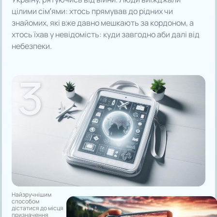
цілими сім’ями: хтось прямував до рідних чи
знайомих, які вже давно мешкають за кордоном, а
хтось їхав у невідомість: куди завгодно аби далі від
небезпеки.
Найзручнішим
способом
дістатися до місця
призначення